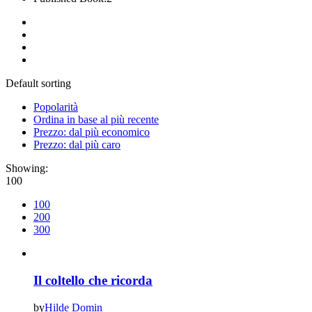
Default sorting
Popolarità
Ordina in base al più recente
Prezzo: dal più economico
Prezzo: dal più caro
Showing:
100
100
200
300
Il coltello che ricorda
by
Hilde Domin